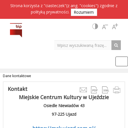
Strona korzysta z "ciasteczek"(z ang. "cookies") zgodnie z
polityką prywatności
.
Rozumiem
Dane kontaktowe
Kontakt
Miejskie Centrum Kultury w Ujeździe
Osiedle Niewiadów 43
97-225 Ujazd