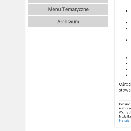
Menu Tematyczne
Archiwum
Ośrod
stowar
Dodany 2
Autor d
Ważny d
Modyfika
Historia