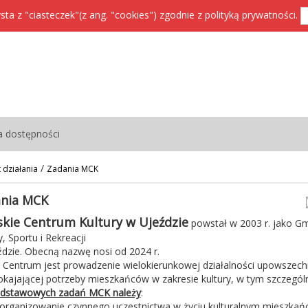
sta z "ciasteczek"(z ang. "cookies") zgodnie z
polityką prywatności
.
a dostępności
/
 działania
Zadania MCK
nia MCK
skie Centrum Kultury w Ujeździe
powstał w 2003 r. jako G
y, Sportu i Rekreacji
dzie. Obecną nazwę nosi od 2024 r.
Centrum jest prowadzenie wielokierunkowej działalności upowszechni
okajającej potrzeby mieszkańców w zakresie kultury, w tym szczególni
dstawowych zadań MCK należy
:
organizowanie czynnego uczestnictwa w życiu kulturalnym mieszka