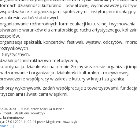
formach działalności kulturalno - oświatowej, wychowawczej, rozrywk
współdziałanie z organizacjami społecznymi i instytucjami działający
w zakresie zadań statutowych,
organizowanie różnorodnych form edukacji kulturalnej i wychowania 
stwarzanie warunków dla amatorskiego ruchu artystycznego, kół zain
zespołów,
organizacja spektakli, koncertów, festiwali, wystaw, odczytów, impre
rozrywkowych
i turystycznych,
działalność instruktażowo-metodyczna,
koordynacja działalności na terenie Gminy w zakresie organizacji impr
nadzorowanie i organizacja działalności kulturalno - rozrywkowej,
prowadzenie współpracy w zakresie kultury w kraju i za granicą.
ek przy wykonywaniu zadań współpracuje z towarzystwami, fundacja
zyszeniami i świetlicami wiejskimi.
2.04.2020 10:51:06 przez Angelika Budner
okumentu Magdalena Kowalczyk
o: bezterminowo
cja: 23.01.2024 11:09:44 przez Magdalena Kowalczyk
 zmian [3]