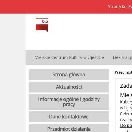
Strona korzy
Miejskie Centrum Kultury w Ujeździe
Deklaracj
Przedmiot
Strona główna
Zada
Aktualności
Miej
Informacje ogólne i godziny
Kultur
pracy
w Ujeź
Celem 
Dane kontaktowe
i zasp
Do po
Przedmiot działania